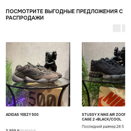
ИНФОРМАЦИЯ
КАТАЛОГ
ПОСМОТРИТЕ ВЫГОДНЫЕ ПРЕДЛОЖЕНИЯ С
КЛИЕНТАМ
РАСПРОДАЖИ
Оплата и доставка
Условия возврата
Распродажа
Контакты
Гарантия магазина
Обувь
POIZON
Виды качества товаров
О магазине
Одежда
Новинки
Ответы на часто задаваемые вопросы
Сумки и аксессуары
Политика
конфиденциальности
ADIDAS YEEZY 500
STUSSY X NIKE AIR ZOOM S
CAGE 2 «BLACK/COOL
Последний размер 28.5
5 999
₽
10 500
₽