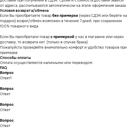
доставки при получении в СДЭК. Сроки и стоимость доставки зависят
от адреса, рассчитываются автоматически на этапе оформления заказа.
Условия возврата/обмена
Если Вы приобретаете товар
без примерки
(через СДЭК или берёте на
подарок) возрат/обмен возможен в течение 7 дней, при сохранении
100% товарного вида.
Если Вы приобретали товар
с примеркой
у нас в магазине или через
доставку, то возврата нет. (только в случае брака)
Пожалуйста проверяйте внимательно комфорт и удобство товаров при
примерке.
Способы оплаты
Оплата осуществляется наличными или переводом.
FAQ
Вопрос
Ответ1
Вопрос
Ответ
СНИКЕРСДИЛЕР
Магазин кроссовок
Вопрос
и одежды в центре
Ответ
Санкт-Петербурга
©СНИКЕРСДИЛЕР 2024-26.
Все права защищены
Вопрос
Написать менеджеру
Ответ
Написать менеджеру