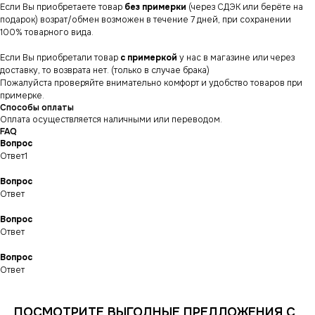
Если Вы приобретаете товар
без примерки
(через СДЭК или берёте на
подарок) возрат/обмен возможен в течение 7 дней, при сохранении
100% товарного вида.
Если Вы приобретали товар
с примеркой
у нас в магазине или через
доставку, то возврата нет. (только в случае брака)
Пожалуйста проверяйте внимательно комфорт и удобство товаров при
примерке.
Способы оплаты
Оплата осуществляется наличными или переводом.
FAQ
Вопрос
Ответ1
Вопрос
Ответ
Вопрос
СНИКЕРСДИЛЕР
Магазин кроссовок
Ответ
и одежды в центре
Санкт-Петербурга
©СНИКЕРСДИЛЕР 2024-26.
Все права защищены
Вопрос
Ответ
Написать менеджеру
Написать менеджеру
ПОСМОТРИТЕ ВЫГОДНЫЕ ПРЕДЛОЖЕНИЯ С
ИНФОРМАЦИЯ
КАТАЛОГ