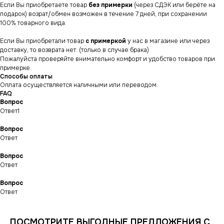
Если Вы приобретаете товар
без примерки
(через СДЭК или берёте на
подарок) возрат/обмен возможен в течение 7 дней, при сохранении
100% товарного вида.
Если Вы приобретали товар
с примеркой
у нас в магазине или через
доставку, то возврата нет. (только в случае брака)
Пожалуйста проверяйте внимательно комфорт и удобство товаров при
примерке.
Способы оплаты
Оплата осуществляется наличными или переводом.
FAQ
Вопрос
Ответ1
Вопрос
Ответ
Вопрос
СНИКЕРСДИЛЕР
Магазин кроссовок
Ответ
и одежды в центре
Санкт-Петербурга
©СНИКЕРСДИЛЕР 2024-26.
Все права защищены
Вопрос
Ответ
Написать менеджеру
Написать менеджеру
ПОСМОТРИТЕ ВЫГОДНЫЕ ПРЕДЛОЖЕНИЯ С
ИНФОРМАЦИЯ
КАТАЛОГ