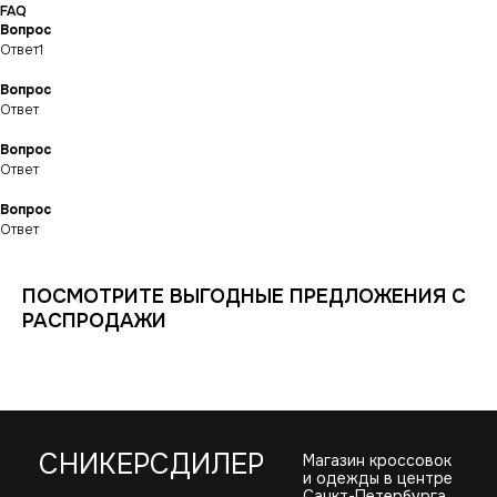
FAQ
Вопрос
ИНФОРМАЦИЯ
КАТАЛОГ
Ответ1
КЛИЕНТАМ
Оплата и доставка
Условия возврата
Распродажа
Вопрос
Контакты
Гарантия магазина
Обувь
POIZON
Ответ
Виды качества товаров
О магазине
Одежда
Новинки
Вопрос
Ответы на часто задаваемые вопросы
Сумки и аксессуары
Ответ
Политика
конфиденциальности
Вопрос
Ответ
ПОСМОТРИТЕ ВЫГОДНЫЕ ПРЕДЛОЖЕНИЯ С
РАСПРОДАЖИ