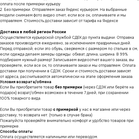
оплата после примерки курьеру
2. Без примерки. Отправляем заказ Яндекс курьером. На выбранные
модели снимаем фото видео отчет, если все ок, оплачиваете и мы
отправляем. Стоимость доставки зависит от тарифа на Яндексе
Доставка в любой регион России
Осуществляется курьерской службой СДЕК до пункта выдачи. Отправка
заказов производится ежедневно, за исключением праздничных дней.
Перед отправкой, если это обувь, сверяемся с размером по стельке в см,
если одежда делаем замеры одежды: обхват, длина, ширина. В 99%
подбираем нужный размер! Записываем видеоотчет вашего заказа, вы
проверяете, если все ок, то оплачиваете заказ и мы отправляем. Оплата
доставки при получении в СДЭК. Сроки и стоимость доставки зависят
от адреса, рассчитываются автоматически на этапе оформления заказа.
Условия возврата/обмена
Если Вы приобретаете товар
без примерки
(через СДЭК или берёте на
подарок) возрат/обмен возможен в течение 7 дней, при сохранении
100% товарного вида.
Если Вы приобретали товар
с примеркой
у нас в магазине или через
СНИКЕРСДИЛЕР
Магазин кроссовок
доставку, то возврата нет. (только в случае брака)
и одежды в центре
Санкт-Петербурга
Пожалуйста проверяйте внимательно комфорт и удобство товаров при
©СНИКЕРСДИЛЕР 2024-26.
Все права защищены
примерке.
Способы оплаты
Написать менеджеру
Написать менеджеру
Оплата осуществляется наличными или переводом.