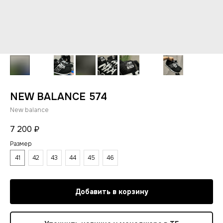
NEW BALANCE 574
New balance
7 200
₽
Размер
41
42
43
44
45
46
Добавить в корзину