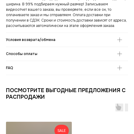
ширина. В 99% подбираем нужный размер! Записываем
видеоотчет вашего заказа, вы проверяете, если все ок, то
оплачиваете заказ и мы отправляем. Оплата доставки при
получении в СДЭК. Сроки и стоимость доставки зависят от адреса,
рассчитываются автоматически на этапе оформления заказа.
Условия возврата/обмена
Способы оплаты
СНИКЕРСДИЛЕР
Магазин кроссовок
FAQ
и одежды в центре
Санкт-Петербурга
©СНИКЕРСДИЛЕР 2024-26.
Все права защищены
Написать менеджеру
Написать менеджеру
ПОСМОТРИТЕ ВЫГОДНЫЕ ПРЕДЛОЖЕНИЯ С
РАСПРОДАЖИ
ИНФОРМАЦИЯ
КАТАЛОГ
КЛИЕНТАМ
Оплата и доставка
Условия возврата
Распродажа
Контакты
Гарантия магазина
Обувь
POIZON
Виды качества товаров
О магазине
Одежда
Новинки
SALE
Ответы на часто задаваемые вопросы
Сумки и аксессуары