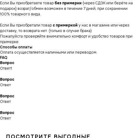
Если Вы приобретаете товар
без примерки
(через СДЭК или берёте на
подарок) возрат/обмен возможен в течение 7 дней, при сохранении
100% товарного вида.
Если Вы приобретали товар
с примеркой
у нас в магазине или через
доставку, то возврата нет. (только в случае брака)
Пожалуйста проверяйте внимательно комфорт и удобство товаров при
примерке.
Способы оплаты
Оплата осуществляется наличными или переводом.
FAQ
Вопрос
Ответ1
Вопрос
Ответ
Вопрос
СНИКЕРСДИЛЕР
Магазин кроссовок
Ответ
и одежды в центре
Санкт-Петербурга
©СНИКЕРСДИЛЕР 2024-26.
Все права защищены
Вопрос
Ответ
Написать менеджеру
Написать менеджеру
ПОСМОТРИТЕ ВЫГОДНЫЕ
ИНФОРМАЦИЯ
КАТАЛОГ