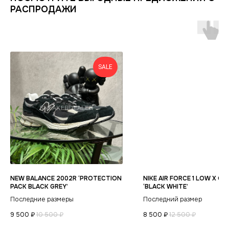
КЛИЕНТАМ
РАСПРОДАЖИ
Оплата и доставка
Условия возврата
Распродажа
Контакты
Гарантия магазина
Обувь
POIZON
Виды качества товаров
О магазине
Одежда
Новинки
Ответы на часто задаваемые вопросы
Сумки и аксессуары
SALE
Политика
конфиденциальности
NEW BALANCE 2002R ‘PROTECTION
NIKE AIR FORCE 1 LOW X OF
PACK BLACK GREY’
‘BLACK WHITE’
Последние размеры
Последний размер
9 500
₽
10 500
₽
8 500
₽
12 500
₽