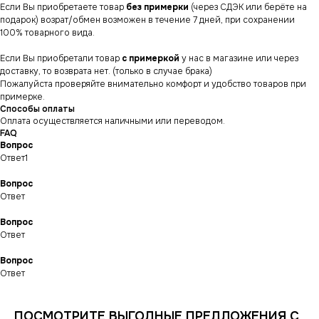
Если Вы приобретаете товар
без примерки
(через СДЭК или берёте на
подарок) возрат/обмен возможен в течение 7 дней, при сохранении
100% товарного вида.
Если Вы приобретали товар
с примеркой
у нас в магазине или через
доставку, то возврата нет. (только в случае брака)
Пожалуйста проверяйте внимательно комфорт и удобство товаров при
примерке.
Способы оплаты
Оплата осуществляется наличными или переводом.
FAQ
Вопрос
Ответ1
Вопрос
Ответ
Вопрос
СНИКЕРСДИЛЕР
Магазин кроссовок
Ответ
и одежды в центре
Санкт-Петербурга
©СНИКЕРСДИЛЕР 2024-26.
Все права защищены
Вопрос
Ответ
Написать менеджеру
Написать менеджеру
ПОСМОТРИТЕ ВЫГОДНЫЕ ПРЕДЛОЖЕНИЯ С
ИНФОРМАЦИЯ
КАТАЛОГ