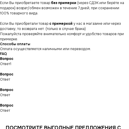
Если Вы приобретаете товар
без примерки
(через СДЭК или берёте на
подарок) возрат/обмен возможен в течение 7 дней, при сохранении
100% товарного вида.
Если Вы приобретали товар
с примеркой
у нас в магазине или через
доставку, то возврата нет. (только в случае брака)
Пожалуйста проверяйте внимательно комфорт и удобство товаров при
примерке.
Способы оплаты
Оплата осуществляется наличными или переводом.
FAQ
Вопрос
Ответ1
Вопрос
Ответ
Вопрос
СНИКЕРСДИЛЕР
Магазин кроссовок
Ответ
и одежды в центре
Санкт-Петербурга
©СНИКЕРСДИЛЕР 2024-26.
Все права защищены
Вопрос
Ответ
Написать менеджеру
Написать менеджеру
ПОСМОТРИТЕ ВЫГОДНЫЕ ПРЕДЛОЖЕНИЯ С
ИНФОРМАЦИЯ
КАТАЛОГ