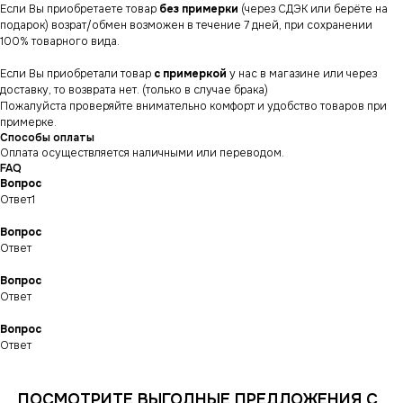
Если Вы приобретаете товар
без примерки
(через СДЭК или берёте на
подарок) возрат/обмен возможен в течение 7 дней, при сохранении
100% товарного вида.
Если Вы приобретали товар
с примеркой
у нас в магазине или через
доставку, то возврата нет. (только в случае брака)
Пожалуйста проверяйте внимательно комфорт и удобство товаров при
примерке.
Способы оплаты
Оплата осуществляется наличными или переводом.
FAQ
Вопрос
Ответ1
Вопрос
Ответ
Вопрос
СНИКЕРСДИЛЕР
Магазин кроссовок
Ответ
и одежды в центре
Санкт-Петербурга
©СНИКЕРСДИЛЕР 2024-26.
Все права защищены
Вопрос
Ответ
Написать менеджеру
Написать менеджеру
ПОСМОТРИТЕ ВЫГОДНЫЕ ПРЕДЛОЖЕНИЯ С
ИНФОРМАЦИЯ
КАТАЛОГ