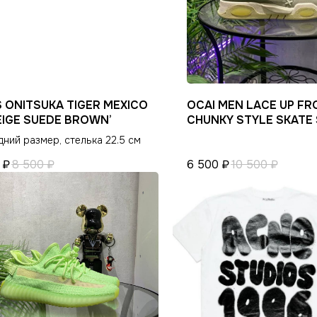
ИНФОРМАЦИЯ
КЛИЕНТАМ
Оплата и доставка
Гарантия магазина
Условия возврата
Виды качества товаров
S ONITSUKA TIGER MEXICO
OCAI MEN LACE UP FR
Контакты
О магазине
BEIGE SUEDE BROWN’
CHUNKY STYLE SKATE
Ответы на часто задаваемые вопросы
Политика конфиденциальн
ний размер, стелька 22.5 см
₽
8 500
₽
6 500
₽
10 500
₽