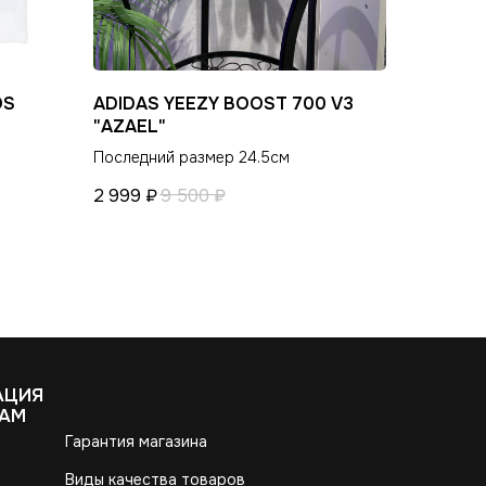
OS
ADIDAS YEEZY BOOST 700 V3
"AZAEL"
Последний размер 24.5см
2 999
₽
9 500
₽