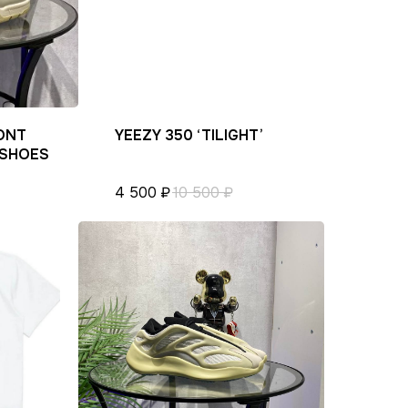
ONT
YEEZY 350 ‘TILIGHT’
 SHOES
ости
4 500
₽
10 500
₽