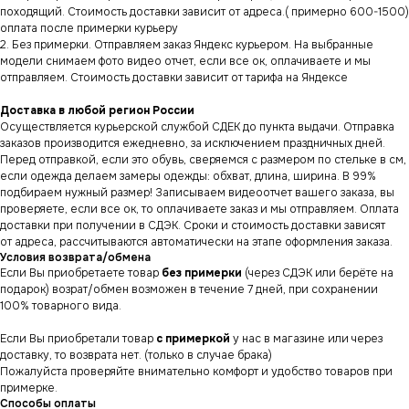
походящий. Стоимость доставки зависит от адреса.( примерно 600-1500)
оплата после примерки курьеру
2. Без примерки. Отправляем заказ Яндекс курьером. На выбранные
модели снимаем фото видео отчет, если все ок, оплачиваете и мы
отправляем. Стоимость доставки зависит от тарифа на Яндексе
Доставка в любой регион России
Осуществляется курьерской службой СДЕК до пункта выдачи. Отправка
заказов производится ежедневно, за исключением праздничных дней.
Перед отправкой, если это обувь, сверяемся с размером по стельке в см,
если одежда делаем замеры одежды: обхват, длина, ширина. В 99%
подбираем нужный размер! Записываем видеоотчет вашего заказа, вы
проверяете, если все ок, то оплачиваете заказ и мы отправляем. Оплата
доставки при получении в СДЭК. Сроки и стоимость доставки зависят
от адреса, рассчитываются автоматически на этапе оформления заказа.
Условия возврата/обмена
Если Вы приобретаете товар
без примерки
(через СДЭК или берёте на
подарок) возрат/обмен возможен в течение 7 дней, при сохранении
100% товарного вида.
Если Вы приобретали товар
с примеркой
у нас в магазине или через
СНИКЕРСДИЛЕР
Магазин кроссовок
и одежды в центре
доставку, то возврата нет. (только в случае брака)
Санкт-Петербурга
©СНИКЕРСДИЛЕР 2024-26.
Пожалуйста проверяйте внимательно комфорт и удобство товаров при
Все права защищены
примерке.
Способы оплаты
Написать менеджеру
Написать менеджеру