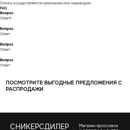
Оплата осуществляется наличными или переводом.
FAQ
Вопрос
ИНФОРМАЦИЯ
КАТАЛОГ
КЛИЕНТАМ
Ответ1
Оплата и доставка
Условия возврата
Распродажа
Вопрос
Контакты
Гарантия магазина
Обувь
POIZON
Ответ
Виды качества товаров
О магазине
Одежда
Новинки
Вопрос
Ответы на часто задаваемые вопросы
Сумки и аксессуары
Ответ
Политика
конфиденциальности
Вопрос
Ответ
ПОСМОТРИТЕ ВЫГОДНЫЕ ПРЕДЛОЖЕНИЯ С
РАСПРОДАЖИ