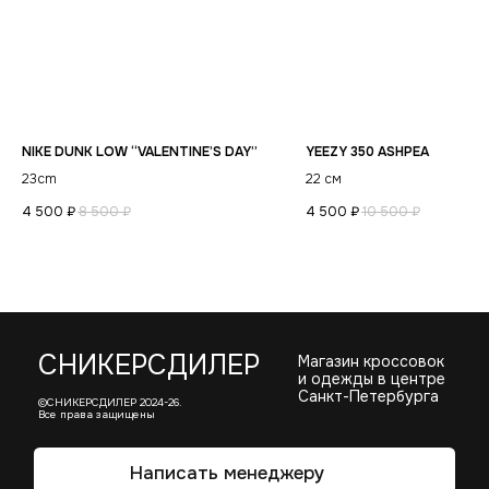
NIKE DUNK LOW “VALENTINE’S DAY”
YEEZY 350 ASHPEA
23cm
22 см
4 500
₽
8 500
₽
4 500
₽
10 500
₽