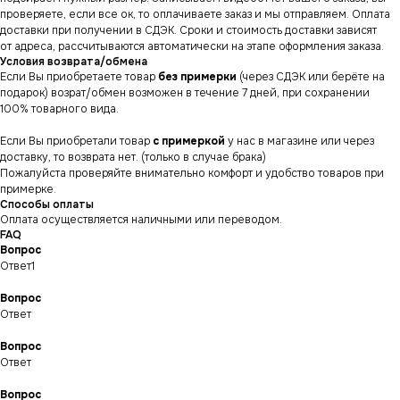
проверяете, если все ок, то оплачиваете заказ и мы отправляем. Оплата
доставки при получении в СДЭК. Сроки и стоимость доставки зависят
от адреса, рассчитываются автоматически на этапе оформления заказа.
Условия возврата/обмена
Если Вы приобретаете товар
без примерки
(через СДЭК или берёте на
подарок) возрат/обмен возможен в течение 7 дней, при сохранении
100% товарного вида.
Если Вы приобретали товар
с примеркой
у нас в магазине или через
доставку, то возврата нет. (только в случае брака)
Пожалуйста проверяйте внимательно комфорт и удобство товаров при
примерке.
Способы оплаты
Оплата осуществляется наличными или переводом.
СНИКЕРСДИЛЕР
Магазин кроссовок
и одежды в центре
FAQ
Санкт-Петербурга
©СНИКЕРСДИЛЕР 2024-26.
Вопрос
Все права защищены
Ответ1
Написать менеджеру
Написать менеджеру
Вопрос
Ответ
ИНФОРМАЦИЯ
КАТАЛОГ
КЛИЕНТАМ
Вопрос
Оплата и доставка
Условия возврата
Распродажа
Ответ
Контакты
Гарантия магазина
Обувь
POIZON
Вопрос