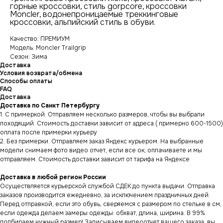
горные кроссовки, стиль gorpcore, кроссовки
Moncler, водонепроницаемые треккинговые
кроссовки, альпийский стиль в обуви.
Качество: ПРЕМИУМ
Модель: Moncler Trailgrip
Сезон: Зима
Доставка
Условия возврата/обмена
Способы оплаты
FAQ
Доставка
Доставка по Санкт Петербургу
1. С примеркой. Отправляем несколько размеров, чтобы вы выбрали
походящий. Стоимость доставки зависит от адреса.( примерно 600-1500)
оплата после примерки курьеру
2. Без примерки. Отправляем заказ Яндекс курьером. На выбранные
модели снимаем фото видео отчет, если все ок, оплачиваете и мы
отправляем. Стоимость доставки зависит от тарифа на Яндексе
Доставка в любой регион России
Осуществляется курьерской службой СДЕК до пункта выдачи. Отправка
заказов производится ежедневно, за исключением праздничных дней.
Перед отправкой, если это обувь, сверяемся с размером по стельке в см,
если одежда делаем замеры одежды: обхват, длина, ширина. В 99%
подбираем нужный размер! Записываем видеоотчет вашего заказа, вы