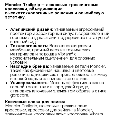
Moncler Trailgrip — люксовые треккинговые
кроссовки, объединяющие
высокотехнологичные решения и альпийскую
эстетику.
Альпийский дизайн:
Узнаваемый агрессивный
протектор и характерный силуэт, вдохновленный
горными ландшафтами, подчеркивают статусный
внешний вид.
Технологичность:
Водонепроницаемая
мембрана, прочный верх из технических
материалов и подошва Vibram® с
исключительным сцеплением для сложных
условий.
Наследие бренда:
Узнаваемые детали Moncler,
такие как фирменная нашивка и цветовые
решения, подчеркивают принадлежность к миру
высокой моды и альпинистского стиля.
Универсальность:
Модель эффективна как на
горной тропе, так и в городской среде,
становясь ключевым элементом образа в стиле
gorpcore.
Ключевые слова для поиска:
Moncler Trailgrip, люксовые треккинговые
кроссовки, кроссовки для хайкинга Moncler,
треккинговые кроссовки люкс, кроссовки Vibram,