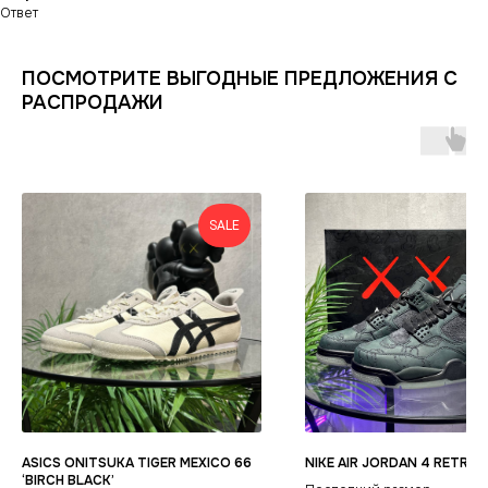
Виды качества товаров
О магазине
Одежда
Новинки
Ответ
Ответы на часто задаваемые вопросы
Сумки и аксессуары
Политика
ПОСМОТРИТЕ ВЫГОДНЫЕ ПРЕДЛОЖЕНИЯ С
конфиденциальности
РАСПРОДАЖИ
SALE
ASICS ONITSUKA TIGER MEXICO 66
NIKE AIR JORDAN 4 RETRO 
‘BIRCH BLACK’