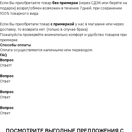
Если Вы приобретаете товар
без примерки
(через СДЭК или берёте на
подарок) возрат/обмен возможен в течение 7 дней, при сохранении
100% товарного вида.
Если Вы приобретали товар
с примеркой
у нас в магазине или через
доставку, то возврата нет. (только в случае брака)
Пожалуйста проверяйте внимательно комфорт и удобство товаров при
примерке.
Способы оплаты
Оплата осуществляется наличными или переводом.
FAQ
Вопрос
Ответ1
Вопрос
Ответ
Вопрос
СНИКЕРСДИЛЕР
Магазин кроссовок
Ответ
и одежды в центре
Санкт-Петербурга
©СНИКЕРСДИЛЕР 2024-26.
Все права защищены
Вопрос
Ответ
Написать менеджеру
Написать менеджеру
ПОСМОТРИТЕ ВЫГОДНЫЕ ПРЕДЛОЖЕНИЯ С
ИНФОРМАЦИЯ
КАТАЛОГ