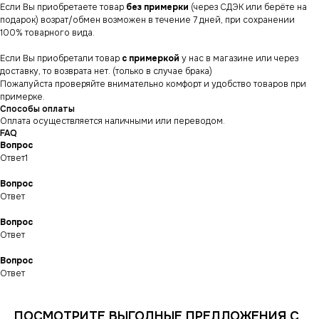
Если Вы приобретаете товар
без примерки
(через СДЭК или берёте на
подарок) возрат/обмен возможен в течение 7 дней, при сохранении
100% товарного вида.
Если Вы приобретали товар
с примеркой
у нас в магазине или через
доставку, то возврата нет. (только в случае брака)
Пожалуйста проверяйте внимательно комфорт и удобство товаров при
примерке.
Способы оплаты
Оплата осуществляется наличными или переводом.
FAQ
Вопрос
Ответ1
Вопрос
Ответ
Вопрос
СНИКЕРСДИЛЕР
Магазин кроссовок
Ответ
и одежды в центре
Санкт-Петербурга
©СНИКЕРСДИЛЕР 2024-26.
Все права защищены
Вопрос
Ответ
Написать менеджеру
Написать менеджеру
ПОСМОТРИТЕ ВЫГОДНЫЕ ПРЕДЛОЖЕНИЯ С
ИНФОРМАЦИЯ
КАТАЛОГ