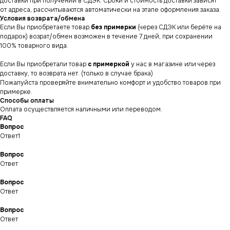
доставки при получении в СДЭК. Сроки и стоимость доставки зависят
от адреса, рассчитываются автоматически на этапе оформления заказа.
Условия возврата/обмена
Если Вы приобретаете товар
без примерки
(через СДЭК или берёте на
подарок) возрат/обмен возможен в течение 7 дней, при сохранении
100% товарного вида.
Если Вы приобретали товар
с примеркой
у нас в магазине или через
доставку, то возврата нет. (только в случае брака)
Пожалуйста проверяйте внимательно комфорт и удобство товаров при
примерке.
Способы оплаты
Оплата осуществляется наличными или переводом.
FAQ
Вопрос
Ответ1
Вопрос
Ответ
СНИКЕРСДИЛЕР
Магазин кроссовок
Вопрос
и одежды в центре
Ответ
Санкт-Петербурга
©СНИКЕРСДИЛЕР 2024-26.
Все права защищены
Вопрос
Написать менеджеру
Ответ
Написать менеджеру