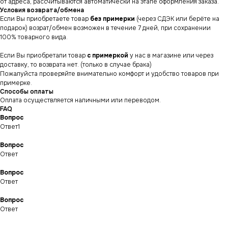
от адреса, рассчитываются автоматически на этапе оформления заказа.
Условия возврата/обмена
Если Вы приобретаете товар
без примерки
(через СДЭК или берёте на
подарок) возрат/обмен возможен в течение 7 дней, при сохранении
100% товарного вида.
Если Вы приобретали товар
с примеркой
у нас в магазине или через
доставку, то возврата нет. (только в случае брака)
Пожалуйста проверяйте внимательно комфорт и удобство товаров при
примерке.
Способы оплаты
Оплата осуществляется наличными или переводом.
FAQ
Вопрос
Ответ1
Вопрос
Ответ
Вопрос
СНИКЕРСДИЛЕР
Магазин кроссовок
и одежды в центре
Ответ
Санкт-Петербурга
©СНИКЕРСДИЛЕР 2024-26.
Все права защищены
Вопрос
Ответ
Написать менеджеру
Написать менеджеру