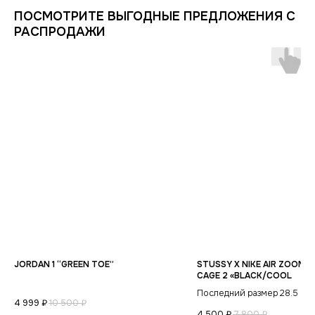
ИНФОРМАЦИЯ
КАТАЛОГ
ПОСМОТРИТЕ ВЫГОДНЫЕ ПРЕДЛОЖЕНИЯ С
КЛИЕНТАМ
РАСПРОДАЖИ
Оплата и доставка
Условия возврата
Распродажа
Контакты
Гарантия магазина
Обувь
POIZON
Виды качества товаров
О магазине
Одежда
Новинки
Ответы на часто задаваемые вопросы
Сумки и аксессуары
Политика
конфиденциальности
JORDAN 1 “GREEN TOE”
STUSSY X NIKE AIR ZOOM S
CAGE 2 «BLACK/COOL
Последний размер 28.5
4 999
₽
10 500
₽
4 500
₽
7 800
₽