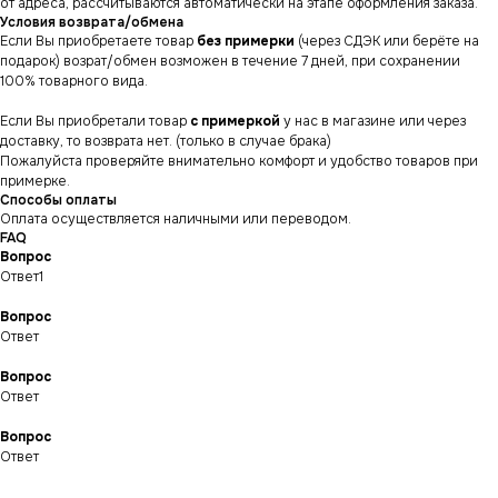
от адреса, рассчитываются автоматически на этапе оформления заказа.
Условия возврата/обмена
Если Вы приобретаете товар
без примерки
(через СДЭК или берёте на
подарок) возрат/обмен возможен в течение 7 дней, при сохранении
100% товарного вида.
Если Вы приобретали товар
с примеркой
у нас в магазине или через
доставку, то возврата нет. (только в случае брака)
Пожалуйста проверяйте внимательно комфорт и удобство товаров при
примерке.
Способы оплаты
Оплата осуществляется наличными или переводом.
FAQ
Вопрос
Ответ1
Вопрос
Ответ
Вопрос
СНИКЕРСДИЛЕР
Магазин кроссовок
и одежды в центре
Ответ
Санкт-Петербурга
©СНИКЕРСДИЛЕР 2024-26.
Все права защищены
Вопрос
Ответ
Написать менеджеру
Написать менеджеру