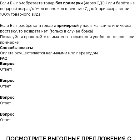
Если Вы приобретаете товар
без примерки
(через СДЭК или берёте на
подарок) возрат/обмен возможен в течение 7 дней, при сохранении
100% товарного вида.
Если Вы приобретали товар
с примеркой
у нас в магазине или через
доставку, то возврата нет. (только в случае брака)
Пожалуйста проверяйте внимательно комфорт и удобство товаров при
примерке.
Способы оплаты
Оплата осуществляется наличными или переводом.
FAQ
Вопрос
Ответ1
Вопрос
Ответ
Вопрос
СНИКЕРСДИЛЕР
Магазин кроссовок
Ответ
и одежды в центре
Санкт-Петербурга
©СНИКЕРСДИЛЕР 2024-26.
Все права защищены
Вопрос
Ответ
Написать менеджеру
Написать менеджеру
ПОСМОТРИТЕ ВЫГОДНЫЕ ПРЕДЛОЖЕНИЯ С
ИНФОРМАЦИЯ
КАТАЛОГ