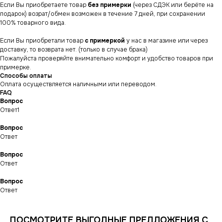
Если Вы приобретаете товар
без примерки
(через СДЭК или берёте на
подарок) возрат/обмен возможен в течение 7 дней, при сохранении
100% товарного вида.
Если Вы приобретали товар
с примеркой
у нас в магазине или через
доставку, то возврата нет. (только в случае брака)
Пожалуйста проверяйте внимательно комфорт и удобство товаров при
примерке.
Способы оплаты
Оплата осуществляется наличными или переводом.
FAQ
Вопрос
Ответ1
Вопрос
Ответ
Вопрос
СНИКЕРСДИЛЕР
Магазин кроссовок
Ответ
и одежды в центре
Санкт-Петербурга
©СНИКЕРСДИЛЕР 2024-26.
Все права защищены
Вопрос
Ответ
Написать менеджеру
Написать менеджеру
ПОСМОТРИТЕ ВЫГОДНЫЕ ПРЕДЛОЖЕНИЯ С
ИНФОРМАЦИЯ
КАТАЛОГ