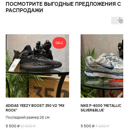
ИНФОРМАЦИЯ
КАТАЛОГ
ПОСМОТРИТЕ ВЫГОДНЫЕ ПРЕДЛОЖЕНИЯ С
КЛИЕНТАМ
РАСПРОДАЖИ
Оплата и доставка
Условия возврата
Распродажа
Контакты
Гарантия магазина
Обувь
POIZON
Виды качества товаров
О магазине
Одежда
Новинки
Ответы на часто задаваемые вопросы
Сумки и аксессуары
SALE
Политика
конфиденциальности
ADIDAS YEEZY BOOST 350 V2 "MX
NIKE P-6000 ‘METALLIC
ROCK"
SILVER&BLUE’
Последний размер 26 см
5 500
₽
10 500
₽
5 500
₽
7 200
₽