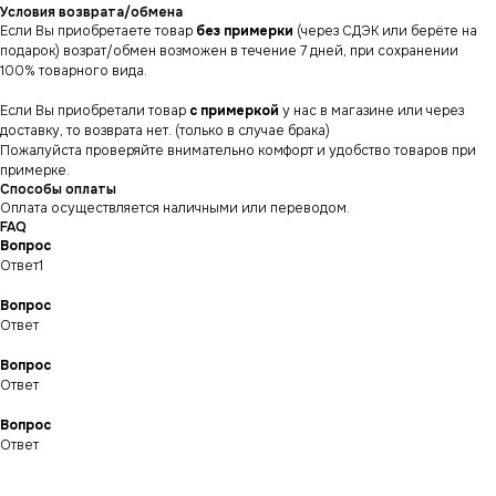
Условия возврата/обмена
Если Вы приобретаете товар
без примерки
(через СДЭК или берёте на
подарок) возрат/обмен возможен в течение 7 дней, при сохранении
100% товарного вида.
Если Вы приобретали товар
с примеркой
у нас в магазине или через
доставку, то возврата нет. (только в случае брака)
Пожалуйста проверяйте внимательно комфорт и удобство товаров при
примерке.
Способы оплаты
Оплата осуществляется наличными или переводом.
FAQ
Вопрос
Ответ1
Вопрос
Ответ
Вопрос
СНИКЕРСДИЛЕР
Магазин кроссовок
и одежды в центре
Ответ
Санкт-Петербурга
©СНИКЕРСДИЛЕР 2024-26.
Все права защищены
Вопрос
Ответ
Написать менеджеру
Написать менеджеру