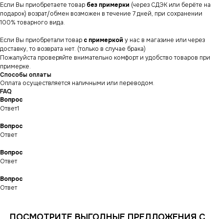
Если Вы приобретаете товар
без примерки
(через СДЭК или берёте на
подарок) возрат/обмен возможен в течение 7 дней, при сохранении
100% товарного вида.
Если Вы приобретали товар
с примеркой
у нас в магазине или через
доставку, то возврата нет. (только в случае брака)
Пожалуйста проверяйте внимательно комфорт и удобство товаров при
примерке.
Способы оплаты
Оплата осуществляется наличными или переводом.
FAQ
Вопрос
Ответ1
Вопрос
Ответ
Вопрос
СНИКЕРСДИЛЕР
Магазин кроссовок
Ответ
и одежды в центре
Санкт-Петербурга
©СНИКЕРСДИЛЕР 2024-26.
Все права защищены
Вопрос
Ответ
Написать менеджеру
Написать менеджеру
ПОСМОТРИТЕ ВЫГОДНЫЕ ПРЕДЛОЖЕНИЯ С
ИНФОРМАЦИЯ
КАТАЛОГ