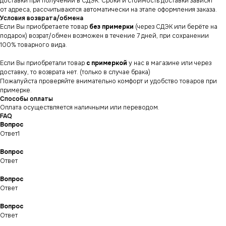
доставки при получении в СДЭК. Сроки и стоимость доставки зависят
от адреса, рассчитываются автоматически на этапе оформления заказа.
Условия возврата/обмена
Если Вы приобретаете товар
без примерки
(через СДЭК или берёте на
подарок) возрат/обмен возможен в течение 7 дней, при сохранении
100% товарного вида.
Если Вы приобретали товар
с примеркой
у нас в магазине или через
доставку, то возврата нет. (только в случае брака)
Пожалуйста проверяйте внимательно комфорт и удобство товаров при
примерке.
Способы оплаты
Оплата осуществляется наличными или переводом.
FAQ
Вопрос
Ответ1
Вопрос
Ответ
СНИКЕРСДИЛЕР
Магазин кроссовок
Вопрос
и одежды в центре
Ответ
Санкт-Петербурга
©СНИКЕРСДИЛЕР 2024-26.
Все права защищены
Вопрос
Написать менеджеру
Ответ
Написать менеджеру