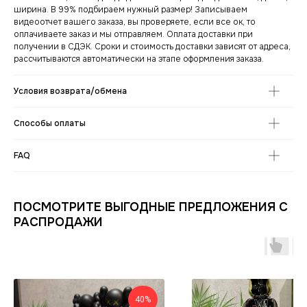
ширина. В 99% подбираем нужный размер! Записываем
видеоотчет вашего заказа, вы проверяете, если все ок, то
оплачиваете заказ и мы отправляем. Оплата доставки при
получении в СДЭК. Сроки и стоимость доставки зависят от адреса,
рассчитываются автоматически на этапе оформления заказа.
Условия возврата/обмена
Способы оплаты
СНИКЕРСДИЛЕР
Магазин кроссовок
FAQ
и одежды в центре
Санкт-Петербурга
©СНИКЕРСДИЛЕР 2024-26.
Все права защищены
Написать менеджеру
Написать менеджеру
ПОСМОТРИТЕ ВЫГОДНЫЕ ПРЕДЛОЖЕНИЯ С
РАСПРОДАЖИ
ИНФОРМАЦИЯ
КАТАЛОГ
КЛИЕНТАМ
Оплата и доставка
Условия возврата
Распродажа
Контакты
Гарантия магазина
Обувь
POIZON
Виды качества товаров
О магазине
Одежда
Новинки
40%
Ответы на часто задаваемые вопросы
Сумки и аксессуары