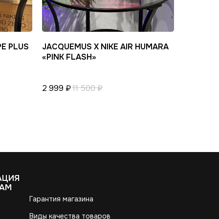
PE PLUS
JACQUEMUS X NIKE AIR HUMARA
«PINK FLASH»
2 999
₽
11 500
₽