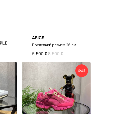
ASICS
PLE
Последний размер 26 см
ости
5 500
₽
8 500
₽
SALE