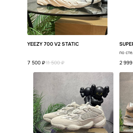
СНИКЕРСДИЛЕР
КАТАЛОГ
Магазин кроссовок и одежды
Распродажа
Новинки
в центре Санкт-Петербурга
Обувь
POIZON
©СНИКЕРСДИЛЕР 2024-26. Все права защищены
YEEZY 700 V2 STATIC
SUPE
Одежда
Написать менеджеру
Написать менеджеру
по сте
Сумки и аксессуары
7 500
₽
11 500
₽
2 999