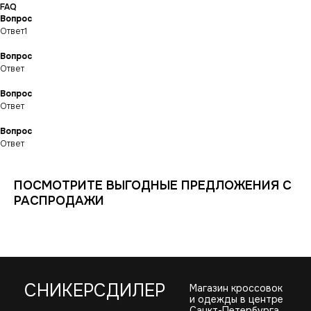
FAQ
Вопрос
ИНФОРМАЦИЯ
КАТАЛОГ
Ответ1
КЛИЕНТАМ
Оплата и доставка
Условия возврата
Распродажа
Вопрос
Контакты
Гарантия магазина
Обувь
POIZON
Ответ
Виды качества товаров
О магазине
Одежда
Новинки
Вопрос
Ответы на часто задаваемые вопросы
Сумки и аксессуары
Ответ
Политика
конфиденциальности
Вопрос
Ответ
ПОСМОТРИТЕ ВЫГОДНЫЕ ПРЕДЛОЖЕНИЯ С
РАСПРОДАЖИ