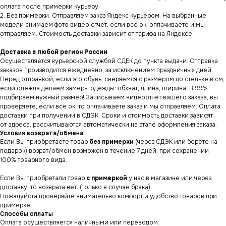
оплата после примерки курьеру
2. Без примерки. Отправляем заказ Яндекс курьером. На выбранные
модели снимаем фото видео отчет, если все ок, оплачиваете и мы
отправляем. Стоимость доставки зависит от тарифа на Яндексе
Доставка в любой регион России
Осуществляется курьерской службой СДЕК до пункта выдачи. Отправка
заказов производится ежедневно, за исключением праздничных дней.
Перед отправкой, если это обувь, сверяемся с размером по стельке в см,
если одежда делаем замеры одежды: обхват, длина, ширина. В 99%
подбираем нужный размер! Записываем видеоотчет вашего заказа, вы
проверяете, если все ок, то оплачиваете заказ и мы отправляем. Оплата
доставки при получении в СДЭК. Сроки и стоимость доставки зависят
от адреса, рассчитываются автоматически на этапе оформления заказа.
Условия возврата/обмена
Если Вы приобретаете товар
без примерки
(через СДЭК или берёте на
подарок) возрат/обмен возможен в течение 7 дней, при сохранении
100% товарного вида.
Если Вы приобретали товар
с примеркой
у нас в магазине или через
СНИКЕРСДИЛЕР
Магазин кроссовок
доставку, то возврата нет. (только в случае брака)
и одежды в центре
Санкт-Петербурга
Пожалуйста проверяйте внимательно комфорт и удобство товаров при
©СНИКЕРСДИЛЕР 2024-26.
Все права защищены
примерке.
Способы оплаты
Написать менеджеру
Написать менеджеру
Оплата осуществляется наличными или переводом.