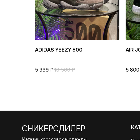
ADIDAS YEEZY 500
AIR J
5 999
₽
10 500
₽
5 800