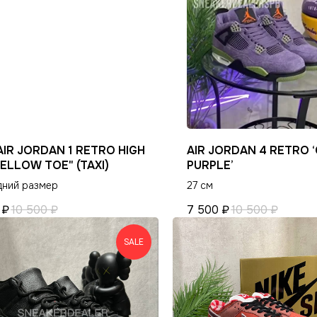
ИНФОРМАЦИЯ
КЛИЕНТАМ
Оплата и доставка
Гарантия магазина
Условия возврата
Виды качества товаров
Контакты
О магазине
Ответы на часто задаваемые вопросы
Политика конфиденциальн
AIR JORDAN 1 RETRO HIGH
AIR JORDAN 4 RETRO 
ELLOW TOE" (TAXI)
PURPLE’
дний размер
27 см
₽
10 500
₽
7 500
₽
10 500
₽
SALE