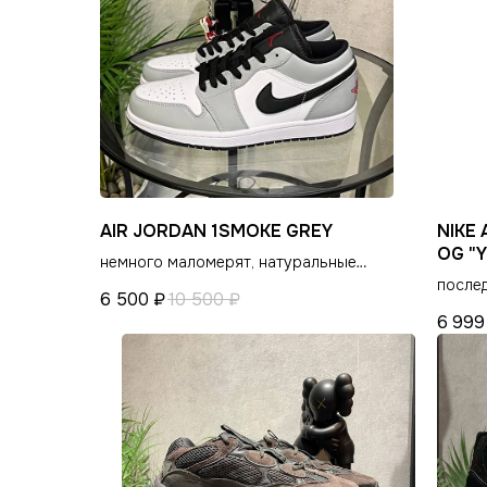
СНИКЕРСДИЛЕР
КАТАЛОГ
Магазин кроссовок и одежды
Распродажа
Новинки
в центре Санкт-Петербурга
Обувь
POIZON
©СНИКЕРСДИЛЕР 2024-26. Все права защищены
Одежда
Написать менеджеру
Написать менеджеру
Сумки и аксессуары
AIR JORDAN 1SMOKE GREY
NIKE 
OG "Y
немного маломерят, натуральные
материалы
после
6 500
₽
10 500
₽
6 999