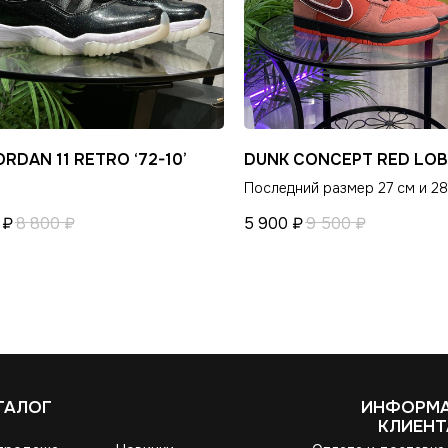
ORDAN 11 RETRO ‘72-10’
DUNK CONCEPT RED LO
Последний размер 27 см и 28
₽
8 800
₽
5 900
₽
9 500
₽