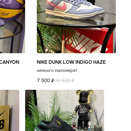
ости
‘CANYON
NIKE DUNK LOW INDIGO HAZE
немного маломерят
7 500
₽
10 500
₽