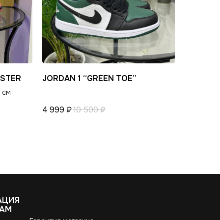
BSTER
JORDAN 1 “GREEN TOE”
 см
4 999
₽
10 500
₽