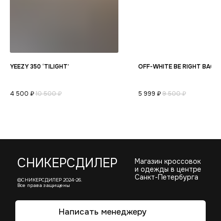
YEEZY 350 ‘TILIGHT’
OFF-WHITE BE RIGHT BACK
4 500
₽
10 500
₽
5 999
₽
9 500
₽