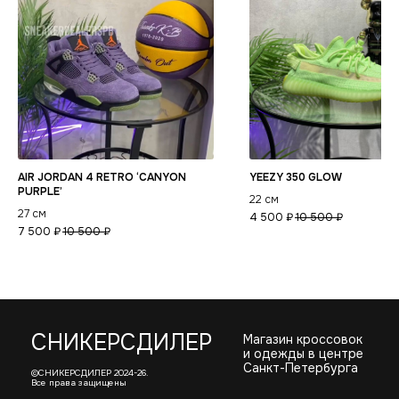
Политика
конфиденциальности
AIR JORDAN 4 RETRO ‘CANYON
YEEZY 350 GLOW
PURPLE’
22 см
27 см
4 500
₽
10 500
₽
7 500
₽
10 500
₽