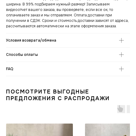
ширина. В 99% подбираем нужный размер! Записываем
видеоотчет вашего заказа, вы проверяете, если все ок, то
оплачиваете заказ и мы отправляем. Оплата доставки при
получении в СДЭК. Сроки и стоимость доставки зависят от адреса,
рассчитываются автоматически на этапе оформления заказа.
Условия возврата/обмена
Способы оплаты
СНИКЕРСДИЛЕР
Магазин кроссовок
и одежды в центре
FAQ
Санкт-Петербурга
©СНИКЕРСДИЛЕР 2024-26.
Все права защищены
Написать менеджеру
Написать менеджеру
ПОСМОТРИТЕ ВЫГОДНЫЕ
ПРЕДЛОЖЕНИЯ С РАСПРОДАЖИ
ИНФОРМАЦИЯ
КАТАЛОГ
КЛИЕНТАМ
Оплата и доставка
Условия возврата
Распродажа
Контакты
Гарантия магазина
Обувь
POIZON
Виды качества товаров
О магазине
Одежда
Новинки
Ответы на часто задаваемые вопросы
Сумки и аксессуары