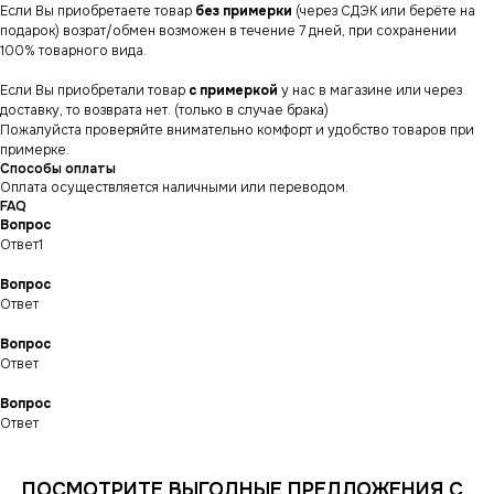
Если Вы приобретаете товар
без примерки
(через СДЭК или берёте на
подарок) возрат/обмен возможен в течение 7 дней, при сохранении
100% товарного вида.
Если Вы приобретали товар
с примеркой
у нас в магазине или через
доставку, то возврата нет. (только в случае брака)
Пожалуйста проверяйте внимательно комфорт и удобство товаров при
примерке.
Способы оплаты
Оплата осуществляется наличными или переводом.
FAQ
Вопрос
Ответ1
Вопрос
Ответ
Вопрос
СНИКЕРСДИЛЕР
Магазин кроссовок
Ответ
и одежды в центре
Санкт-Петербурга
©СНИКЕРСДИЛЕР 2024-26.
Все права защищены
Вопрос
Ответ
Написать менеджеру
Написать менеджеру
ПОСМОТРИТЕ ВЫГОДНЫЕ ПРЕДЛОЖЕНИЯ С
ИНФОРМАЦИЯ
КАТАЛОГ