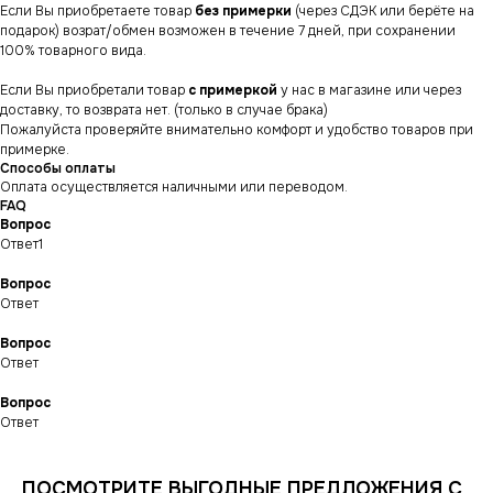
Если Вы приобретаете товар
без примерки
(через СДЭК или берёте на
подарок) возрат/обмен возможен в течение 7 дней, при сохранении
100% товарного вида.
Если Вы приобретали товар
с примеркой
у нас в магазине или через
доставку, то возврата нет. (только в случае брака)
Пожалуйста проверяйте внимательно комфорт и удобство товаров при
примерке.
Способы оплаты
Оплата осуществляется наличными или переводом.
FAQ
Вопрос
Ответ1
Вопрос
Ответ
Вопрос
СНИКЕРСДИЛЕР
Магазин кроссовок
Ответ
и одежды в центре
Санкт-Петербурга
©СНИКЕРСДИЛЕР 2024-26.
Все права защищены
Вопрос
Ответ
Написать менеджеру
Написать менеджеру
ПОСМОТРИТЕ ВЫГОДНЫЕ ПРЕДЛОЖЕНИЯ С
ИНФОРМАЦИЯ
КАТАЛОГ