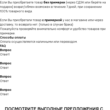
Если Вы приобретаете товар
без примерки
(через СДЭК или берёте на
подарок) возрат/обмен возможен в течение 7 дней, при сохранении
100% товарного вида.
Если Вы приобретали товар
с примеркой
у нас в магазине или через
доставку, то возврата нет. (только в случае брака)
Пожалуйста проверяйте внимательно комфорт и удобство товаров при
примерке.
Способы оплаты
Оплата осуществляется наличными или переводом.
FAQ
Вопрос
Ответ1
Вопрос
Ответ
Вопрос
СНИКЕРСДИЛЕР
Магазин кроссовок
Ответ
и одежды в центре
Санкт-Петербурга
©СНИКЕРСДИЛЕР 2024-26.
Все права защищены
Вопрос
Ответ
Написать менеджеру
Написать менеджеру
ПОСМОТРИТЕ ВЫГОДНЫЕ ПРЕДЛОЖЕНИЯ С
ИНФОРМАЦИЯ
КАТАЛОГ