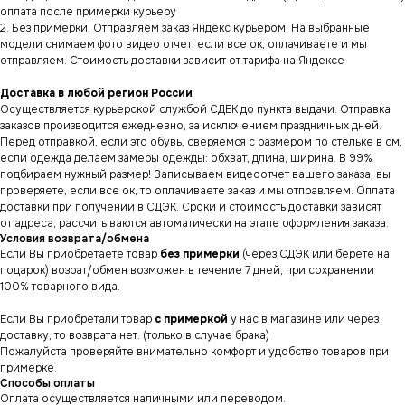
оплата после примерки курьеру
2. Без примерки. Отправляем заказ Яндекс курьером. На выбранные
модели снимаем фото видео отчет, если все ок, оплачиваете и мы
отправляем. Стоимость доставки зависит от тарифа на Яндексе
Доставка в любой регион России
Осуществляется курьерской службой СДЕК до пункта выдачи. Отправка
заказов производится ежедневно, за исключением праздничных дней.
Перед отправкой, если это обувь, сверяемся с размером по стельке в см,
если одежда делаем замеры одежды: обхват, длина, ширина. В 99%
подбираем нужный размер! Записываем видеоотчет вашего заказа, вы
проверяете, если все ок, то оплачиваете заказ и мы отправляем. Оплата
доставки при получении в СДЭК. Сроки и стоимость доставки зависят
от адреса, рассчитываются автоматически на этапе оформления заказа.
Условия возврата/обмена
Если Вы приобретаете товар
без примерки
(через СДЭК или берёте на
подарок) возрат/обмен возможен в течение 7 дней, при сохранении
100% товарного вида.
Если Вы приобретали товар
с примеркой
у нас в магазине или через
СНИКЕРСДИЛЕР
Магазин кроссовок
доставку, то возврата нет. (только в случае брака)
и одежды в центре
Санкт-Петербурга
Пожалуйста проверяйте внимательно комфорт и удобство товаров при
©СНИКЕРСДИЛЕР 2024-26.
Все права защищены
примерке.
Способы оплаты
Написать менеджеру
Написать менеджеру
Оплата осуществляется наличными или переводом.