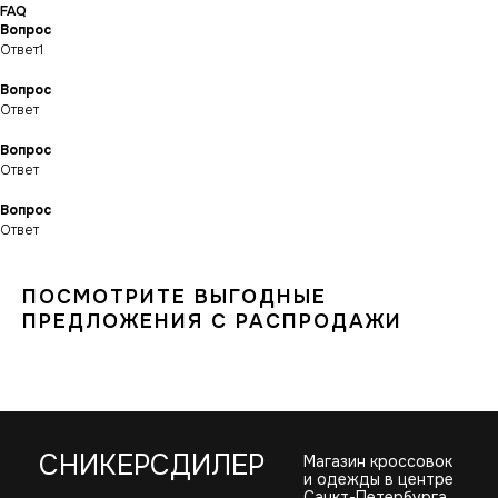
FAQ
Вопрос
ИНФОРМАЦИЯ
КАТАЛОГ
Ответ1
КЛИЕНТАМ
Оплата и доставка
Условия возврата
Распродажа
Вопрос
Контакты
Гарантия магазина
Обувь
POIZON
Ответ
Виды качества товаров
О магазине
Одежда
Новинки
Вопрос
Ответы на часто задаваемые вопросы
Сумки и аксессуары
Ответ
Политика
конфиденциальности
Вопрос
Ответ
ПОСМОТРИТЕ ВЫГОДНЫЕ
ПРЕДЛОЖЕНИЯ С РАСПРОДАЖИ