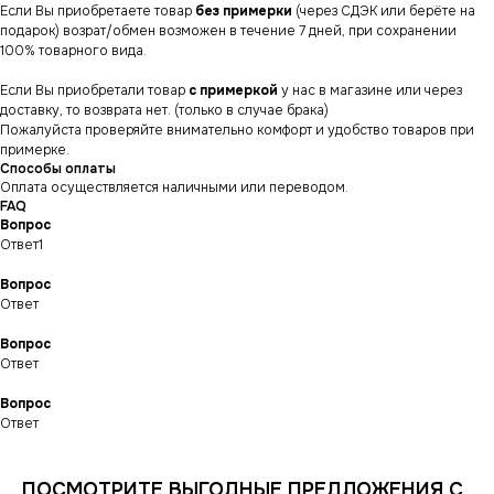
Если Вы приобретаете товар
без примерки
(через СДЭК или берёте на
подарок) возрат/обмен возможен в течение 7 дней, при сохранении
100% товарного вида.
Если Вы приобретали товар
с примеркой
у нас в магазине или через
доставку, то возврата нет. (только в случае брака)
Пожалуйста проверяйте внимательно комфорт и удобство товаров при
примерке.
Способы оплаты
Оплата осуществляется наличными или переводом.
FAQ
Вопрос
Ответ1
Вопрос
Ответ
СНИКЕРСДИЛЕР
Магазин кроссовок
Вопрос
и одежды в центре
Ответ
Санкт-Петербурга
©СНИКЕРСДИЛЕР 2024-26.
Все права защищены
Вопрос
Ответ
Написать менеджеру
Написать менеджеру
ИНФОРМАЦИЯ
КАТАЛОГ
ПОСМОТРИТЕ ВЫГОДНЫЕ ПРЕДЛОЖЕНИЯ С
КЛИЕНТАМ