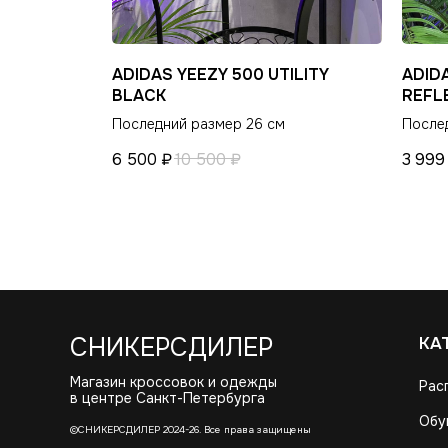
ADIDAS YEEZY 500 UTILITY
ADID
BLACK
REFL
Последний размер 26 см
После
6 500
₽
10 500
₽
3 999