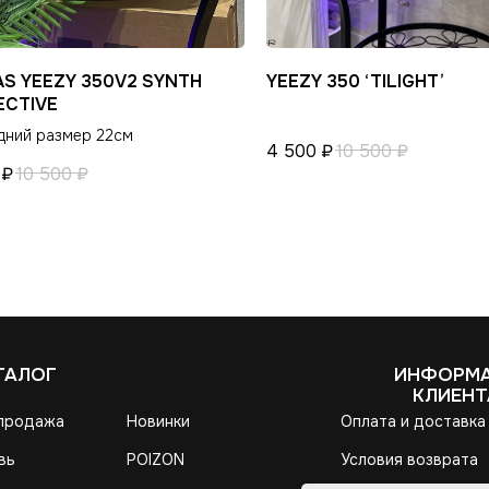
AS YEEZY 350V2 SYNTH
YEEZY 350 ‘TILIGHT’
ECTIVE
дний размер 22см
4 500
₽
10 500
₽
₽
10 500
₽