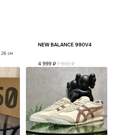
NEW BALANCE 990V4
ости
 26 см
4 999
₽
7 800
₽