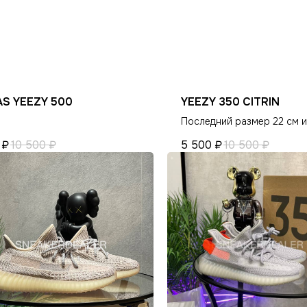
ИНФОРМАЦИЯ
КЛИЕНТАМ
Оплата и доставка
Гарантия магазина
Условия возврата
Виды качества товаров
Контакты
О магазине
AS YEEZY 500
YEEZY 350 CITRIN
Ответы на часто задаваемые вопросы
Политика конфиденциальн
Последний размер 22 см и
₽
10 500
₽
5 500
₽
10 500
₽