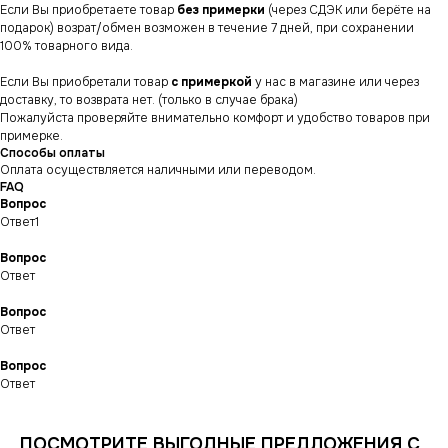
Если Вы приобретаете товар
без примерки
(через СДЭК или берёте на
подарок) возрат/обмен возможен в течение 7 дней, при сохранении
100% товарного вида.
Если Вы приобретали товар
с примеркой
у нас в магазине или через
доставку, то возврата нет. (только в случае брака)
Пожалуйста проверяйте внимательно комфорт и удобство товаров при
примерке.
Способы оплаты
Оплата осуществляется наличными или переводом.
FAQ
Вопрос
Ответ1
Вопрос
Ответ
Вопрос
СНИКЕРСДИЛЕР
Магазин кроссовок
Ответ
и одежды в центре
Санкт-Петербурга
©СНИКЕРСДИЛЕР 2024-26.
Все права защищены
Вопрос
Ответ
Написать менеджеру
Написать менеджеру
ПОСМОТРИТЕ ВЫГОДНЫЕ ПРЕДЛОЖЕНИЯ С
ИНФОРМАЦИЯ
КАТАЛОГ