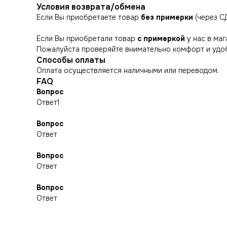
Условия возврата/обмена
Если Вы приобретаете товар
без примерки
(через С
Если Вы приобретали товар
с примеркой
у нас в маг
Пожалуйста проверяйте внимательно комфорт и удоб
Способы оплаты
Оплата осуществляется наличными или переводом.
FAQ
Вопрос
Ответ1
Вопрос
СНИКЕРСДИЛЕР
КАТАЛОГ
Ответ
Магазин кроссовок и одежды
Распродажа
Новинки
в центре Санкт-Петербурга
Вопрос
Обувь
POIZON
©СНИКЕРСДИЛЕР 2024-26. Все права защищены
Ответ
Одежда
Написать менеджеру
Написать менеджеру
Сумки и аксессуары
Вопрос
Ответ