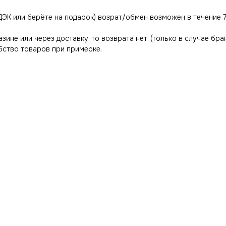
ДЭК или берёте на подарок) возрат/обмен возможен в течение 7
азине или через доставку, то возврата нет. (только в случае бра
ство товаров при примерке.
ИНФОРМАЦИЯ
КЛИЕНТАМ
Оплата и доставка
Гарантия магазина
Условия возврата
Виды качества товаров
Контакты
О магазине
Ответы на часто задаваемые вопросы
Политика конфиденциальн