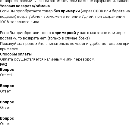
от адреса, рассчитываются автоматически на этапе оформления заказа.
Условия возврата/обмена
Если Вы приобретаете товар
без примерки
(через СДЭК или берёте на
подарок) возрат/обмен возможен в течение 7 дней, при сохранении
100% товарного вида.
Если Вы приобретали товар
с примеркой
у нас в магазине или через
доставку, то возврата нет. (только в случае брака)
Пожалуйста проверяйте внимательно комфорт и удобство товаров при
примерке.
Способы оплаты
Оплата осуществляется наличными или переводом.
FAQ
Вопрос
Ответ1
Вопрос
Ответ
Вопрос
СНИКЕРСДИЛЕР
Магазин кроссовок
и одежды в центре
Ответ
Санкт-Петербурга
©СНИКЕРСДИЛЕР 2024-26.
Все права защищены
Вопрос
Ответ
Написать менеджеру
Написать менеджеру