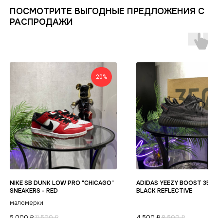
ИНФОРМАЦИЯ
КАТАЛОГ
ПОСМОТРИТЕ ВЫГОДНЫЕ ПРЕДЛОЖЕНИЯ С
КЛИЕНТАМ
РАСПРОДАЖИ
Оплата и доставка
Условия возврата
Распродажа
Контакты
Гарантия магазина
Обувь
POIZON
Виды качества товаров
О магазине
Одежда
Новинки
Ответы на часто задаваемые вопросы
Сумки и аксессуары
Политика
20%
конфиденциальности
NIKE SB DUNK LOW PRO "CHICAGO"
ADIDAS YEEZY BOOST 350 
SNEAKERS - RED
BLACK REFLECTIVE
маломерки
5 000
₽
11 500
₽
4 500
₽
8 500
₽