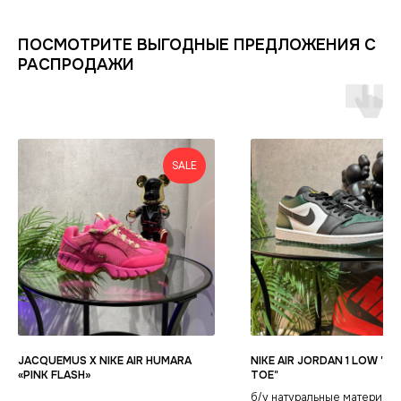
ИНФОРМАЦИЯ
КАТАЛОГ
ПОСМОТРИТЕ ВЫГОДНЫЕ ПРЕДЛОЖЕНИЯ С
КЛИЕНТАМ
Оплата и доставка
Условия возврата
Распродажа
РАСПРОДАЖИ
Контакты
Гарантия магазина
Обувь
POIZON
Виды качества товаров
О магазине
Одежда
Новинки
Ответы на часто задаваемые вопросы
Сумки и аксессуары
Политика
SALE
конфиденциальности
JACQUEMUS X NIKE AIR HUMARA
NIKE AIR JORDAN 1 LOW "G
«PINK FLASH»
TOE"
б/у натуральные материалы