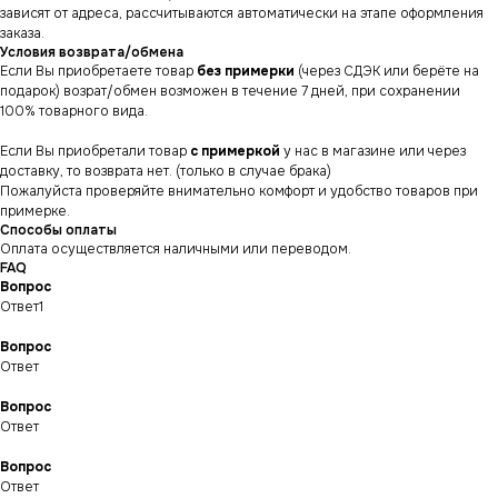
зависят от адреса, рассчитываются автоматически на этапе оформления
заказа.
Условия возврата/обмена
Если Вы приобретаете товар
без примерки
(через СДЭК или берёте на
подарок) возрат/обмен возможен в течение 7 дней, при сохранении
100% товарного вида.
Если Вы приобретали товар
с примеркой
у нас в магазине или через
доставку, то возврата нет. (только в случае брака)
Пожалуйста проверяйте внимательно комфорт и удобство товаров при
примерке.
Способы оплаты
Оплата осуществляется наличными или переводом.
FAQ
Вопрос
Ответ1
Вопрос
Ответ
СНИКЕРСДИЛЕР
Магазин кроссовок
Вопрос
и одежды в центре
Ответ
Санкт-Петербурга
©СНИКЕРСДИЛЕР 2024-26.
Все права защищены
Вопрос
Написать менеджеру
Написать менеджеру
Ответ