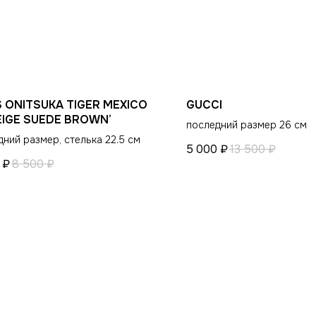
ИНФОРМАЦИЯ
КЛИЕНТАМ
Оплата и доставка
Гарантия магазина
Условия возврата
Виды качества товаров
S ONITSUKA TIGER MEXICO
GUCCI
Контакты
О магазине
BEIGE SUEDE BROWN’
последний размер 26 см
Ответы на часто задаваемые вопросы
Политика конфиденциальн
ний размер, стелька 22.5 см
5 000
₽
13 500
₽
₽
8 500
₽