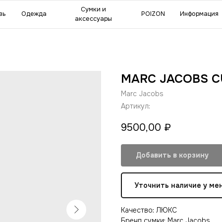
мки и
POIZON
Информация
Сделат
ессуары
MARC JACOBS C
Marc Jacobs
Артикул:
9500,00
₽
Добавить в корзину
Уточнить наличие у ме
Качество: ЛЮКС
Бренд сумки: Marc Jacobs