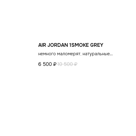
AIR JORDAN 1SMOKE GREY
немного маломерят, натуральные
ости
материалы
6 500
₽
10 500
₽