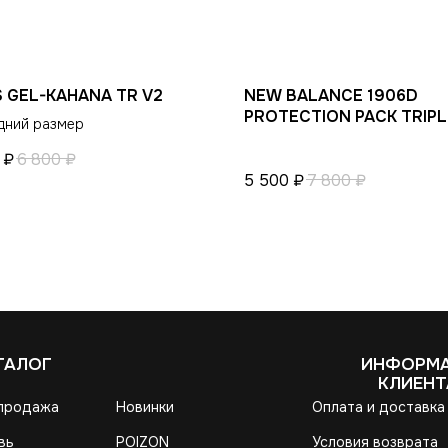
S GEL-KAHANA TR V2
NEW BALANCE 1906D
PROTECTION PACK TRIPL
дний размер
BLACK
₽
6 800
₽
5 500
₽
7 800
₽