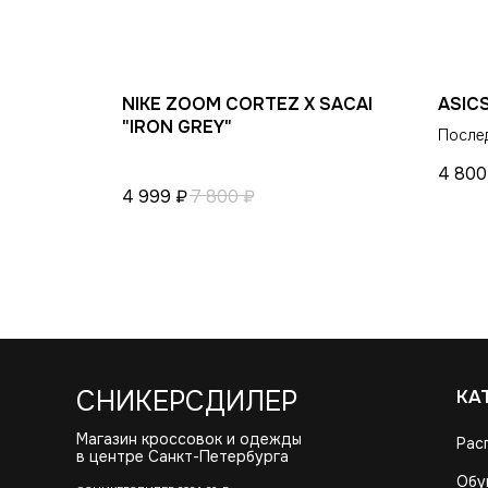
NIKE ZOOM CORTEZ X SACAI
ASIC
"IRON GREY"
После
4 800
4 999
₽
7 800
₽