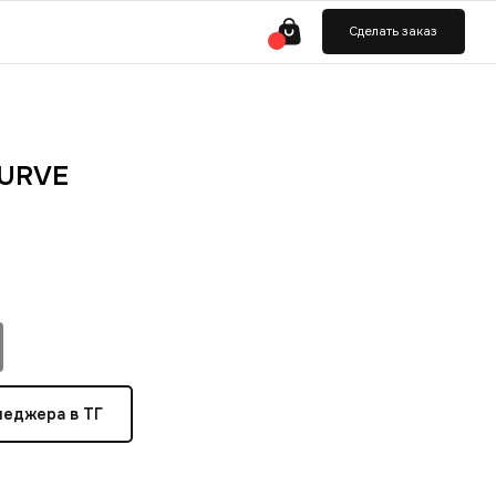
ь заказ
URVE
неджера в ТГ