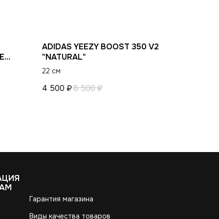
ADIDAS YEEZY BOOST 350 V2
E
"NATURAL"
22 см
4 500
₽
8 500
₽