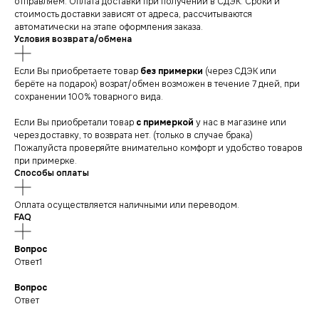
отправляем. Оплата доставки при получении в СДЭК. Сроки и
стоимость доставки зависят от адреса, рассчитываются
автоматически на этапе оформления заказа.
Условия возврата/обмена
Если Вы приобретаете товар
без примерки
(через СДЭК или
берёте на подарок) возрат/обмен возможен в течение 7 дней, при
сохранении 100% товарного вида.
Если Вы приобретали товар
с примеркой
у нас в магазине или
через доставку, то возврата нет. (только в случае брака)
Пожалуйста проверяйте внимательно комфорт и удобство товаров
при примерке.
Способы оплаты
Оплата осуществляется наличными или переводом.
FAQ
Вопрос
Ответ1
Вопрос
СНИКЕРСДИЛЕР
Магазин кроссовок
Ответ
и одежды в центре
Санкт-Петербурга
©СНИКЕРСДИЛЕР 2024-26.