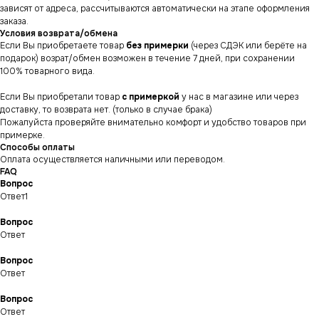
зависят от адреса, рассчитываются автоматически на этапе оформления
заказа.
Условия возврата/обмена
Если Вы приобретаете товар
без примерки
(через СДЭК или берёте на
подарок) возрат/обмен возможен в течение 7 дней, при сохранении
100% товарного вида.
Если Вы приобретали товар
с примеркой
у нас в магазине или через
доставку, то возврата нет. (только в случае брака)
Пожалуйста проверяйте внимательно комфорт и удобство товаров при
примерке.
Способы оплаты
Оплата осуществляется наличными или переводом.
FAQ
Вопрос
Ответ1
Вопрос
Ответ
СНИКЕРСДИЛЕР
Магазин кроссовок
Вопрос
и одежды в центре
Ответ
Санкт-Петербурга
©СНИКЕРСДИЛЕР 2024-26.
Все права защищены
Вопрос
Написать менеджеру
Написать менеджеру
Ответ