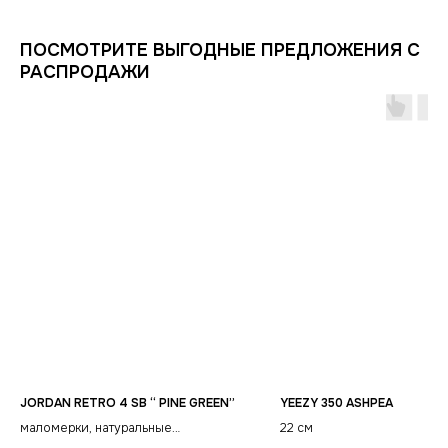
ИНФОРМАЦИЯ
КАТАЛОГ
ПОСМОТРИТЕ ВЫГОДНЫЕ ПРЕДЛОЖЕНИЯ С
КЛИЕНТАМ
Оплата и доставка
Условия возврата
Распродажа
РАСПРОДАЖИ
Контакты
Гарантия магазина
Обувь
POIZON
Виды качества товаров
О магазине
Одежда
Новинки
Ответы на часто задаваемые вопросы
Сумки и аксессуары
Политика
конфиденциальности
JORDAN RETRO 4 SB “ PINE GREEN”
YEEZY 350 ASHPEA
маломерки, натуральные
22 см
материалы