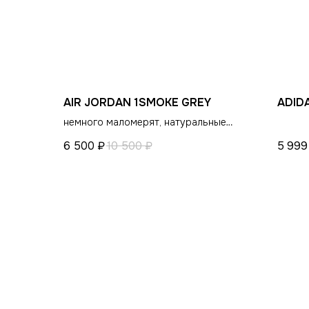
СНИКЕРСДИЛЕР
КАТАЛОГ
Магазин кроссовок и одежды
Распродажа
Новинки
в центре Санкт-Петербурга
Обувь
POIZON
©СНИКЕРСДИЛЕР 2024-26. Все права защищены
Одежда
Написать менеджеру
Написать менеджеру
AIR JORDAN 1SMOKE GREY
ADID
Сумки и аксессуары
немного маломерят, натуральные
материалы
6 500
₽
10 500
₽
5 999