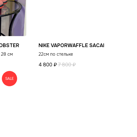
LOBSTER
NIKE VAPORWAFFLE SACAI
ости
 28 см
22см по стельке
4 800
₽
7 800
₽
SALE