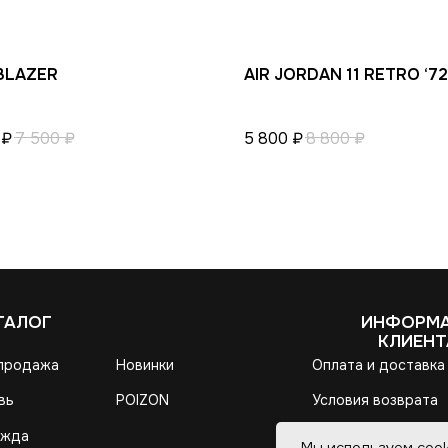
 BLAZER
AIR JORDAN 11 RETRO ‘72
₽
7 500
₽
5 800
₽
8 800
₽