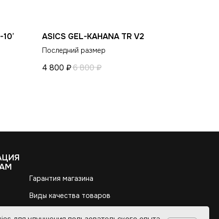
-10’
ASICS GEL-KAHANA TR V2
Последний размер
4 800
₽
6 800
₽