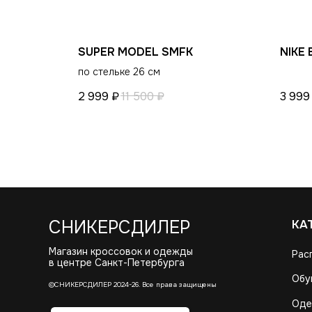
SUPER MODEL SMFK
NIKE
по стельке 26 см
2 999
₽
11 500
₽
3 999