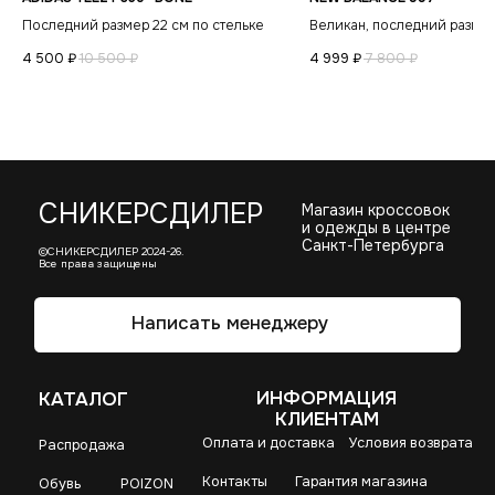
Последний размер 22 см по стельке
Великан, последний разме
4 500
₽
10 500
₽
4 999
₽
7 800
₽