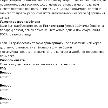
Перед отправкой отправляем на проверку видеоотчет вашего заказа, вы
проверяете, если все хорошо, оплачиваете товар и мы отправляем.
Оплата доставки при получении в СДЭК. Сроки и стоимость доставки
зависят от адреса, рассчитываются автоматически на этапе оформления
заказа.
Условия возврата/обмена
Если Вы приобретаете товар
без примерки
(через СДЭК или берёте на
подарок) возрат/обмен возможен в течение 7 дней, при сохранении
100% товарного вида.
Если Вы приобретали товар
с примеркой
у нас в магазине или через
доставку, то возврата нет. (только в случае брака)
Пожалуйста проверяйте внимательно комфорт и удобство товаров при
примерке.
Способы оплаты
Оплата осуществляется наличными или переводом.
FAQ
Вопрос
Ответ1
Вопрос
Ответ
СНИКЕРСДИЛЕР
Магазин кроссовок
и одежды в центре
Вопрос
Санкт-Петербурга
©СНИКЕРСДИЛЕР 2024-26.
Ответ
Все права защищены