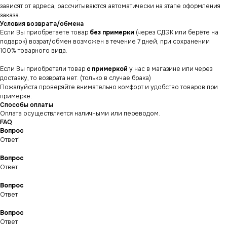
зависят от адреса, рассчитываются автоматически на этапе оформления
заказа.
Условия возврата/обмена
Если Вы приобретаете товар
без примерки
(через СДЭК или берёте на
подарок) возрат/обмен возможен в течение 7 дней, при сохранении
100% товарного вида.
Если Вы приобретали товар
с примеркой
у нас в магазине или через
доставку, то возврата нет. (только в случае брака)
Пожалуйста проверяйте внимательно комфорт и удобство товаров при
примерке.
Способы оплаты
Оплата осуществляется наличными или переводом.
FAQ
Вопрос
Ответ1
Вопрос
Ответ
СНИКЕРСДИЛЕР
Магазин кроссовок
Вопрос
и одежды в центре
Ответ
Санкт-Петербурга
©СНИКЕРСДИЛЕР 2024-26.
Все права защищены
Вопрос
Написать менеджеру
Написать менеджеру
Ответ