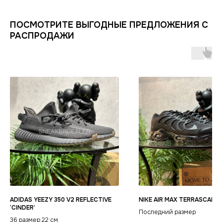
ИНФОРМАЦИЯ
КАТАЛОГ
ПОСМОТРИТЕ ВЫГОДНЫЕ ПРЕДЛОЖЕНИЯ С
КЛИЕНТАМ
Оплата и доставка
Условия возврата
Распродажа
РАСПРОДАЖИ
Контакты
Гарантия магазина
Обувь
POIZON
Виды качества товаров
О магазине
Одежда
Новинки
Ответы на часто задаваемые вопросы
Сумки и аксессуары
Политика
конфиденциальности
ADIDAS YEEZY 350 V2 REFLECTIVE
NIKE AIR MAX TERRASCAPE 
‘CINDER’
Последний размер
36 размер 22 см