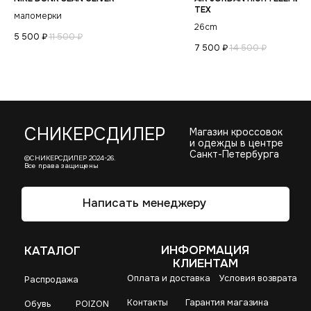
TEX
маломерки
26cm
5 500
₽
11 500
₽
7 500
₽
14 500
₽