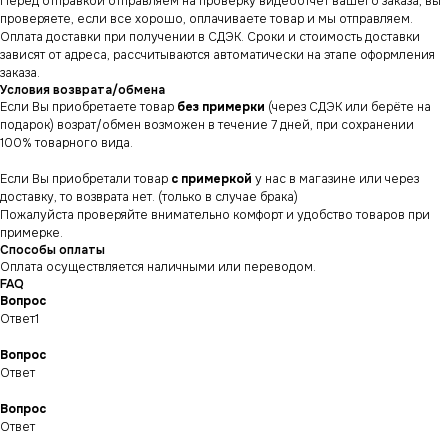
Перед отправкой отправляем на проверку видеоотчет вашего заказа, вы
проверяете, если все хорошо, оплачиваете товар и мы отправляем.
Оплата доставки при получении в СДЭК. Сроки и стоимость доставки
зависят от адреса, рассчитываются автоматически на этапе оформления
заказа.
Условия возврата/обмена
Если Вы приобретаете товар
без примерки
(через СДЭК или берёте на
подарок) возрат/обмен возможен в течение 7 дней, при сохранении
100% товарного вида.
Если Вы приобретали товар
с примеркой
у нас в магазине или через
доставку, то возврата нет. (только в случае брака)
Пожалуйста проверяйте внимательно комфорт и удобство товаров при
примерке.
Способы оплаты
Оплата осуществляется наличными или переводом.
FAQ
Вопрос
Ответ1
Вопрос
Ответ
СНИКЕРСДИЛЕР
Магазин кроссовок
и одежды в центре
Вопрос
Санкт-Петербурга
©СНИКЕРСДИЛЕР 2024-26.
Ответ
Все права защищены