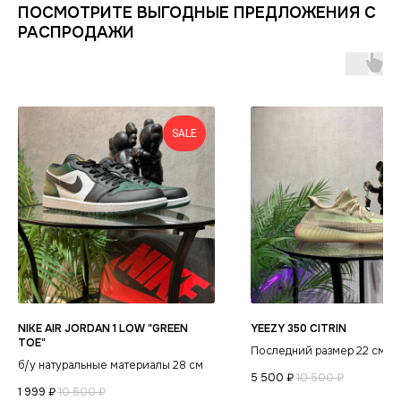
ИНФОРМАЦИЯ
КАТАЛОГ
ПОСМОТРИТЕ ВЫГОДНЫЕ ПРЕДЛОЖЕНИЯ С
КЛИЕНТАМ
РАСПРОДАЖИ
Оплата и доставка
Условия возврата
Распродажа
Контакты
Гарантия магазина
Обувь
POIZON
Виды качества товаров
О магазине
Одежда
Новинки
Ответы на часто задаваемые вопросы
Сумки и аксессуары
SALE
Политика
конфиденциальности
NIKE AIR JORDAN 1 LOW "GREEN
YEEZY 350 CITRIN
TOE"
Последний размер 22 см и 
б/у натуральные материалы 28 см
5 500
₽
10 500
₽
1 999
₽
10 500
₽