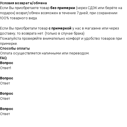
Условия возврата/обмена
Если Вы приобретаете товар
без примерки
(через СДЭК или берёте на
подарок) возрат/обмен возможен в течение 7 дней, при сохранении
100% товарного вида.
Если Вы приобретали товар
с примеркой
у нас в магазине или через
доставку, то возврата нет. (только в случае брака)
Пожалуйста проверяйте внимательно комфорт и удобство товаров при
примерке.
Способы оплаты
Оплата осуществляется наличными или переводом.
FAQ
Вопрос
Ответ1
Вопрос
Ответ
Вопрос
СНИКЕРСДИЛЕР
Магазин кроссовок
и одежды в центре
Ответ
Санкт-Петербурга
©СНИКЕРСДИЛЕР 2024-26.
Все права защищены
Вопрос
Ответ
Написать менеджеру
Написать менеджеру