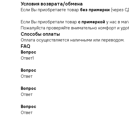
Условия возврата/обмена
Если Вы приобретаете товар
без примерки
(через С
Если Вы приобретали товар
с примеркой
у нас в маг
Пожалуйста проверяйте внимательно комфорт и удоб
Способы оплаты
Оплата осуществляется наличными или переводом.
FAQ
Вопрос
Ответ1
Вопрос
СНИКЕРСДИЛЕР
КАТАЛОГ
Ответ
Магазин кроссовок и одежды
Распродажа
Новинки
в центре Санкт-Петербурга
Вопрос
Обувь
POIZON
©СНИКЕРСДИЛЕР 2024-26. Все права защищены
Ответ
Одежда
Написать менеджеру
Написать менеджеру
Сумки и аксессуары
Вопрос
Ответ