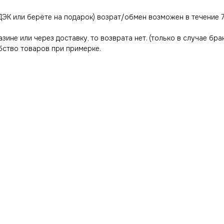
ДЭК или берёте на подарок) возрат/обмен возможен в течение 7
азине или через доставку, то возврата нет. (только в случае бра
ство товаров при примерке.
ИНФОРМАЦИЯ
КЛИЕНТАМ
Оплата и доставка
Гарантия магазина
Условия возврата
Виды качества товаров
Контакты
О магазине
Ответы на часто задаваемые вопросы
Политика конфиденциальн